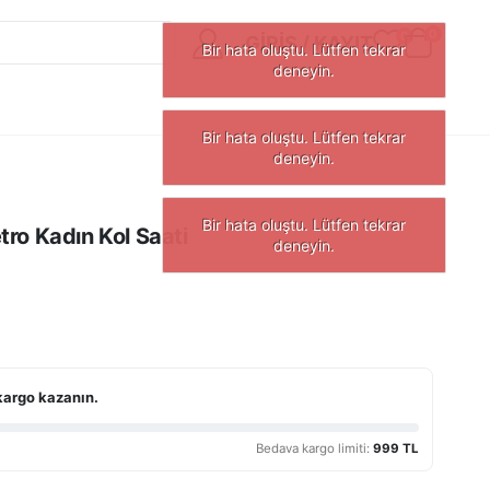
0
0
GIRIŞ / KAYIT
ro Kadın Kol Saati
kargo kazanın.
Bedava kargo limiti:
999 TL