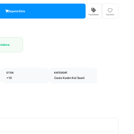
Sepete Ekle
Fiyat Alarmı
Favoriler
Bedava
STOK
KATEGORI
+10
Casio Kadın Kol Saati