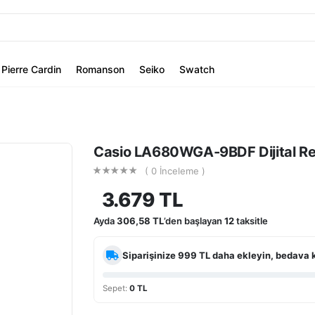
Pierre Cardin
Romanson
Seiko
Swatch
Casio LA680WGA-9BDF Dijital Ret
( 0 İnceleme )
3.679 TL
Ayda
306,58 TL
’den başlayan
12
taksitle
Siparişinize
999 TL
daha ekleyin, bedava 
Sepet:
0 TL