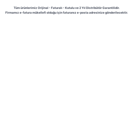
Tüm ürünlerimiz Orijinal - Faturalı - Kutulu ve 2 Yıl Distribütör Garantilidir.
Firmamız e-fatura mükellefi olduğu için faturanız e-posta adresinize gönderilecektir.