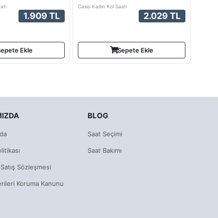
ati
Casio Kadın Kol Saati
1.909 TL
2.029 TL
epete Ekle
Sepete Ekle
MIZDA
BLOG
da
Saat Seçimi
litikası
Saat Bakımı
 Satış Sözleşmesi
erileri Koruma Kanunu