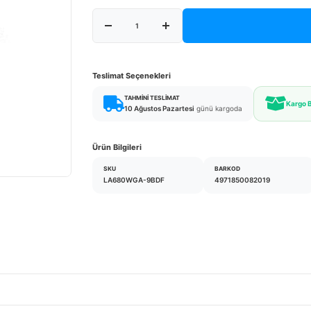
Teslimat Seçenekleri
TAHMINI TESLIMAT
Kargo 
10 Ağustos Pazartesi
günü kargoda
Ürün Bilgileri
SKU
BARKOD
LA680WGA-9BDF
4971850082019