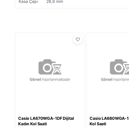
Kasa Çapı
28,6 mm
Casio LA670WGA-1DF Dijital
Casio LA680WGA-1
Kadın Kol Saati
Kol Saati