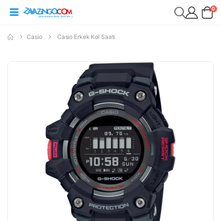
0
Casio
Casio Erkek Kol Saati