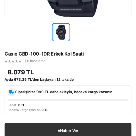
Casio GBD-100-1DR Erkek Kol Saati
( 0 İnceleme )
8.079 TL
Ayda
673,25 TL
’den başlayan
12
taksitle
Siparişinize
999 TL
daha ekleyin, bedava kargo kazanın.
Sepet:
0 TL
Bedava kargo limiti:
999 TL
Haber Ver