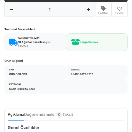
Fiyat Alarmı
Favoriler
Teslimat Seçenekleri
TAHMINI TESLIMAT
10 Ağustos Pazartesi
günü
Kargo Bedava
kargoda
Ürün Bilgileri
SKU
BARKOD
GBD-100-1DR
4549526268212
KATEGORI
Casio Erkek Kol Saati
Açıklama
Değerlendirmeler
Taksit
0
Genel Özellikler