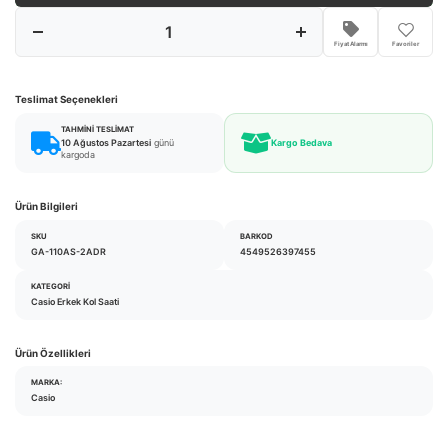
Fiyat Alarmı
Favoriler
Teslimat Seçenekleri
TAHMINI TESLIMAT
10 Ağustos Pazartesi
günü
Kargo Bedava
kargoda
Ürün Bilgileri
SKU
BARKOD
GA-110AS-2ADR
4549526397455
KATEGORI
Casio Erkek Kol Saati
Ürün Özellikleri
MARKA:
Casio