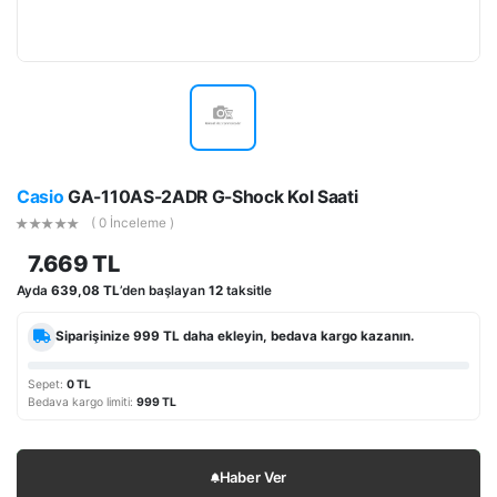
Casio
GA-110AS-2ADR G-Shock Kol Saati
( 0 İnceleme )
7.669 TL
Ayda
639,08 TL
’den başlayan
12
taksitle
Siparişinize
999 TL
daha ekleyin, bedava kargo kazanın.
Sepet:
0 TL
Bedava kargo limiti:
999 TL
Haber Ver