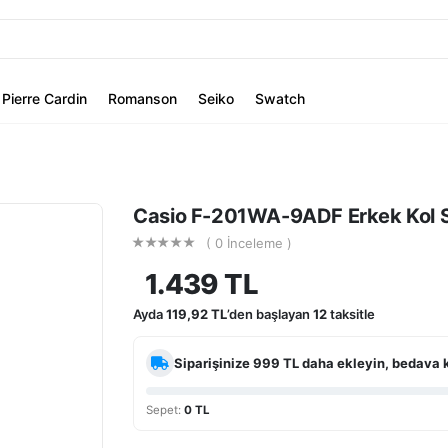
Pierre Cardin
Romanson
Seiko
Swatch
Casio F-201WA-9ADF Erkek Kol S
( 0 İnceleme )
1.439 TL
Ayda
119,92 TL
’den başlayan
12
taksitle
Siparişinize
999 TL
daha ekleyin, bedava 
Sepet:
0 TL