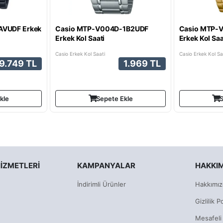
AVUDF Erkek
Casio MTP-V004D-1B2UDF
Casio MTP-
Erkek Kol Saati
Erkek Kol Saa
Casio Erkek Kol Saati
Casio Erkek Kol Sa
9.749 TL
1.969 TL
kle
Sepete Ekle
S
IZMETLERI
KAMPANYALAR
HAKKI
İndirimli Ürünler
Hakkımız
Gizlilik Po
Mesafeli