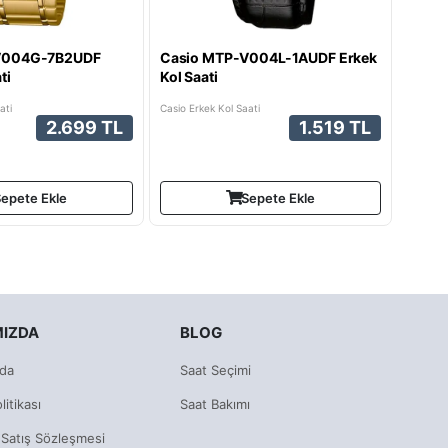
V004G-7B2UDF
Casio MTP-V004L-1AUDF Erkek
ti
Kol Saati
ati
Casio Erkek Kol Saati
2.699 TL
1.519 TL
epete Ekle
Sepete Ekle
MIZDA
BLOG
da
Saat Seçimi
litikası
Saat Bakımı
 Satış Sözleşmesi