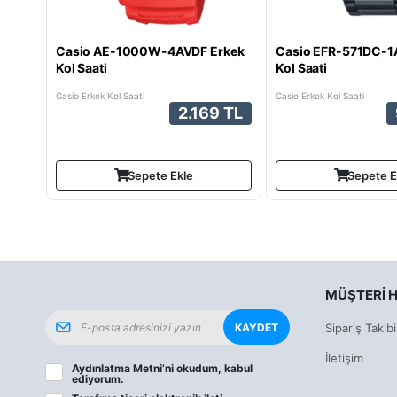
Casio AE-1000W-4AVDF Erkek
Casio EFR-571DC-1
Kol Saati
Kol Saati
Casio Erkek Kol Saati
Casio Erkek Kol Saati
2.169 TL
Sepete Ekle
Sepete E
MÜŞTERI H
KAYDET
Sipariş Takibi
İletişim
Aydınlatma Metni
’ni okudum, kabul
ediyorum.