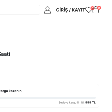
0
0
GIRIŞ / KAYIT
aati
kargo kazanın.
Bedava kargo limiti:
999 TL