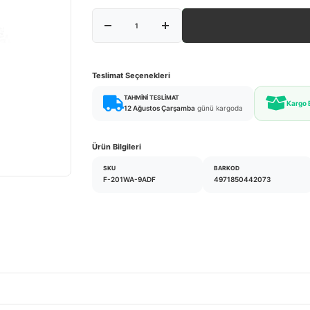
Teslimat Seçenekleri
TAHMINI TESLIMAT
Kargo
12 Ağustos Çarşamba
günü kargoda
Ürün Bilgileri
SKU
BARKOD
F-201WA-9ADF
4971850442073