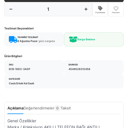
Fiyat Alarmı
Favoriler
Teslimat Seçenekleri
TAHMINI TESLIMAT
Kargo Bedava
9 Ağustos Pazar
günü kargoda
Ürün Bilgileri
SKU
BARKOD
ECB-10DC-3ADF
4549526312458
KATEGORI
Casio Erkek Kol Saati
Açıklama
Değerlendirmeler
Taksit
0
Genel Özellikler
Marka / Koleksiyon
AKILLI TELEFON BAĞLANTILI