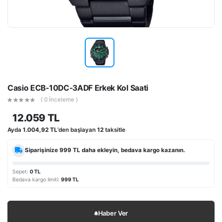
Casio ECB-10DC-3ADF Erkek Kol Saati
( 0 İnceleme )
12.059 TL
Ayda
1.004,92 TL
’den başlayan
12
taksitle
Siparişinize
999 TL
daha ekleyin, bedava kargo kazanın.
Sepet:
0 TL
Bedava kargo limiti:
999 TL
Haber Ver