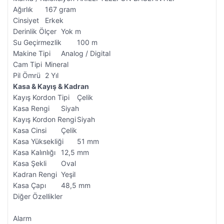
Ağırlık
167 gram
Cinsiyet
Erkek
Derinlik Ölçer
Yok m
Su Geçirmezlik
100 m
Makine Tipi
Analog / Digital
Cam Tipi
Mineral
Pil Ömrü
2 Yıl
Kasa & Kayış & Kadran
Kayış Kordon Tipi
Çelik
Kasa Rengi
Siyah
Kayış Kordon Rengi
Siyah
Kasa Cinsi
Çelik
Kasa Yüksekliği
51 mm
Kasa Kalınlığı
12,5 mm
Kasa Şekli
Oval
Kadran Rengi
Yeşil
Kasa Çapı
48,5 mm
Diğer Özellikler
Alarm