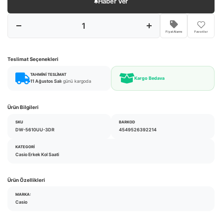
Haber Ver
Fiyat Alarmı
Favoriler
Teslimat Seçenekleri
TAHMINI TESLIMAT
Kargo Bedava
11 Ağustos Salı
günü kargoda
Ürün Bilgileri
SKU
BARKOD
DW-5610UU-3DR
4549526392214
KATEGORI
Casio Erkek Kol Saati
Ürün Özellikleri
MARKA:
Casio