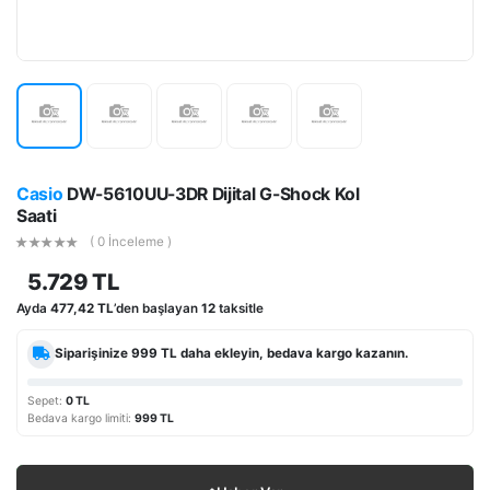
Casio
DW-5610UU-3DR Dijital G-Shock Kol
Saati
( 0 İnceleme )
5.729 TL
Ayda
477,42 TL
’den başlayan
12
taksitle
Siparişinize
999 TL
daha ekleyin, bedava kargo kazanın.
Sepet:
0 TL
Bedava kargo limiti:
999 TL