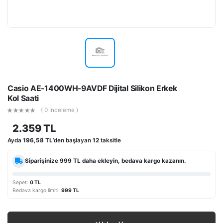
Casio AE-1400WH-9AVDF Dijital Silikon Erkek
Kol Saati
( 0 İnceleme )
2.359 TL
Ayda
196,58 TL
’den başlayan
12
taksitle
Siparişinize
999 TL
daha ekleyin, bedava kargo kazanın.
Sepet:
0 TL
Bedava kargo limiti:
999 TL