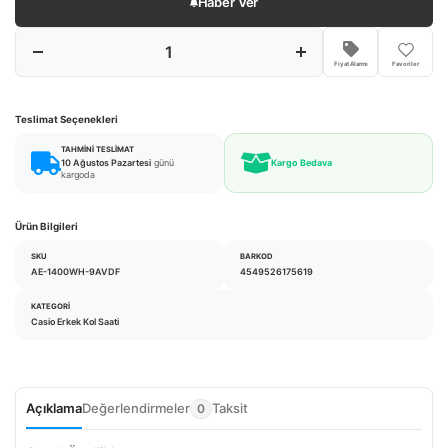
Haber Ver
Fiyat Alarmı
Favoriler
Teslimat Seçenekleri
TAHMINI TESLIMAT
10 Ağustos Pazartesi
günü
Kargo Bedava
kargoda
Ürün Bilgileri
SKU
BARKOD
AE-1400WH-9AVDF
4549526175619
KATEGORI
Casio Erkek Kol Saati
Açıklama
Değerlendirmeler
Taksit
0