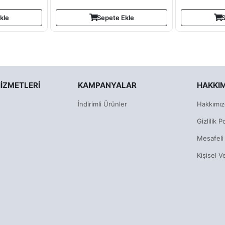
kle
Sepete Ekle
S
IZMETLERI
KAMPANYALAR
HAKKI
İndirimli Ürünler
Hakkımız
Gizlilik Po
Mesafeli
Kişisel V