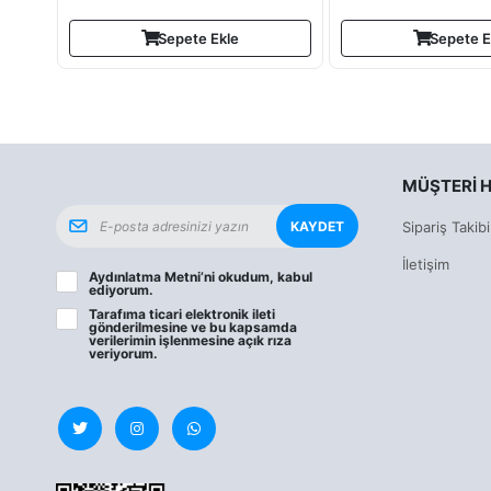
Sepete Ekle
Sepete E
MÜŞTERI H
KAYDET
Sipariş Takibi
İletişim
Aydınlatma Metni
’ni okudum, kabul
ediyorum.
Tarafıma ticari elektronik ileti
gönderilmesine ve bu kapsamda
verilerimin işlenmesine
açık rıza
veriyorum.