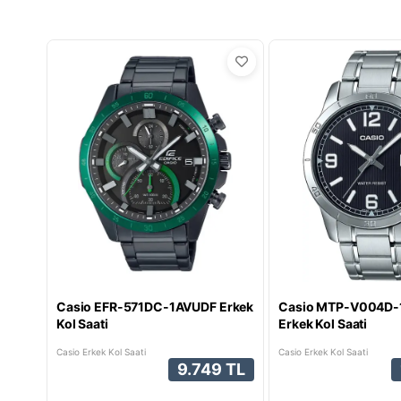
Casio EFR-571DC-1AVUDF Erkek
Casio MTP-V004D-
Kol Saati
Erkek Kol Saati
Casio Erkek Kol Saati
Casio Erkek Kol Saati
9.749 TL