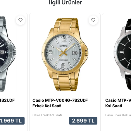
İlgili Ürünler
1B2UDF
Casio MTP-V004G-7B2UDF
Casio MTP-
Erkek Kol Saati
Kol Saati
Casio Erkek Kol Saati
Casio Erkek Kol Sa
1.969 TL
2.699 TL