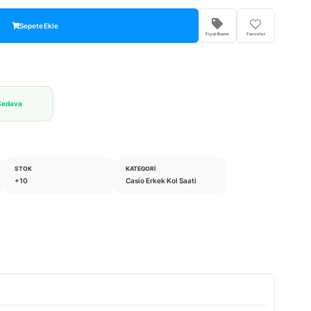
Sepete Ekle
Fiyat Alarmı
Favoriler
Bedava
STOK
KATEGORI
+10
Casio Erkek Kol Saati