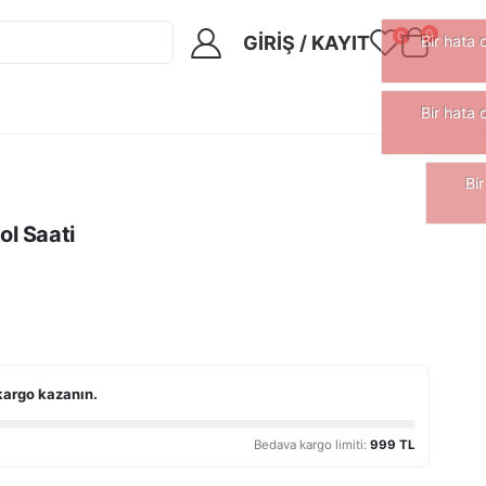
0
0
GIRIŞ / KAYIT
l Saati
kargo kazanın.
Bedava kargo limiti:
999 TL