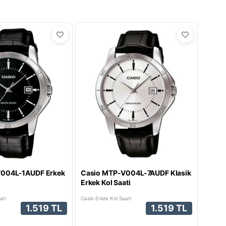
V004L-1AUDF Erkek
Casio MTP-V004L-7AUDF Klasik
Erkek Kol Saati
ati
Casio Erkek Kol Saati
1.519 TL
1.519 TL