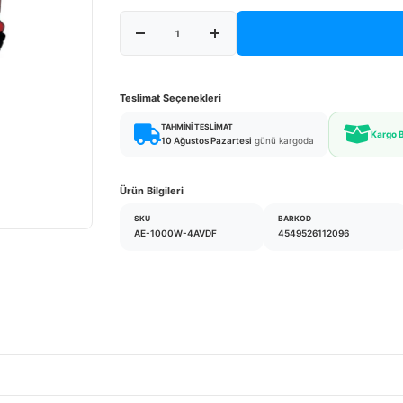
Teslimat Seçenekleri
TAHMINI TESLIMAT
Kargo 
10 Ağustos Pazartesi
günü kargoda
Ürün Bilgileri
SKU
BARKOD
AE-1000W-4AVDF
4549526112096