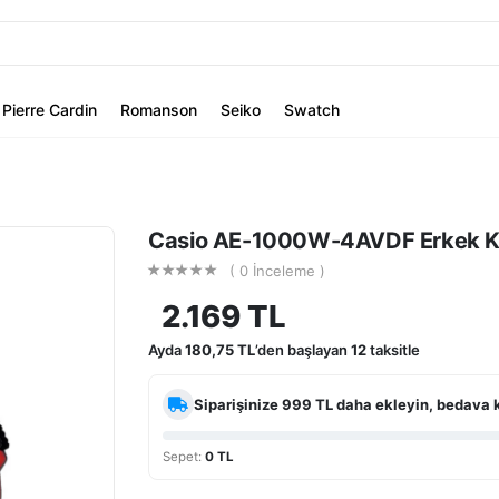
Pierre Cardin
Romanson
Seiko
Swatch
Casio AE-1000W-4AVDF Erkek Ko
( 0 İnceleme )
2.169 TL
Ayda
180,75 TL
’den başlayan
12
taksitle
Siparişinize
999 TL
daha ekleyin, bedava 
Sepet:
0 TL