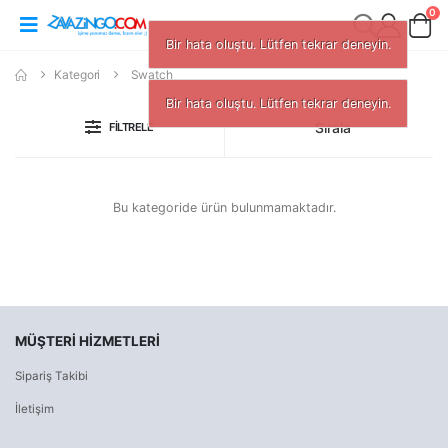
0
Bir hata oluştu. Lütfen tekrar deneyin.
Kategori
Swatch
Bir hata oluştu. Lütfen tekrar deneyin.
Sırala
FILTRELE
Bu kategoride ürün bulunmamaktadır.
MÜŞTERI HIZMETLERI
Sipariş Takibi
İletişim