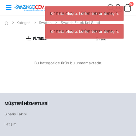
0
Bir hata oluştu. Lütfen tekrar deneyin.
Kategori
Swatch
Swatch Erkek Kol Saati
Bir hata oluştu. Lütfen tekrar deneyin.
Sırala
FILTRELE
Bu kategoride ürün bulunmamaktadır.
MÜŞTERI HIZMETLERI
Sipariş Takibi
İletişim