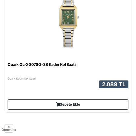
Quark QL-X007SG-3B Kadın Kol Saati
Quark Kadın Kol Saati
2.089 TL
Sepete Ekle
«
Öncekiler