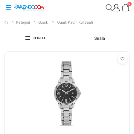
0
Kategori
Quark
Quark Kadın Kol Saati
Sırala
FILTRELE