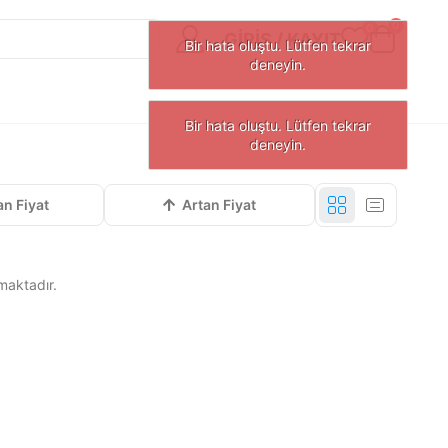
0
0
GIRIŞ / KAYIT
Bir hata oluştu. Lütfen tekra
deneyin.
Bir hata oluştu.
deney
an Fiyat
Artan Fiyat
maktadır.