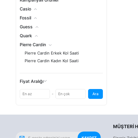
Casio
Fossil
Guess
Quark
Pierre Cardin
Pierre Cardin Erkek Kol Saati
Pierre Cardin Kadın Kol Saati
Romanson
Seiko
Fiyat Aralığı
Swatch
-
Ara
MÜŞTERI H
KAYDET
Sipariş Takibi