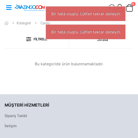
0
Bir hata oluştu. Lütfen tekrar deneyin.
Kategori
Casio
Bir hata oluştu. Lütfen tekrar deneyin.
Sırala
FILTRELE
Bu kategoride ürün bulunmamaktadır.
MÜŞTERI HIZMETLERI
Sipariş Takibi
İletişim